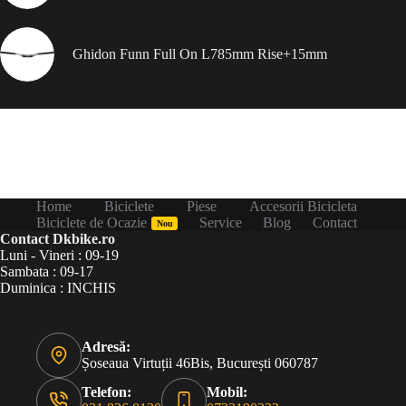
Ghidon Funn Full On L785mm Rise+15mm
Home
Biciclete
Piese
Accesorii Bicicleta
Biciclete de Ocazie
Service
Blog
Contact
Nou
Contact Dkbike.ro
Luni - Vineri : 09-19
Sambata : 09-17
Duminica : INCHIS
Adresă:
Șoseaua Virtuții 46Bis, București 060787
Telefon:
Mobil: