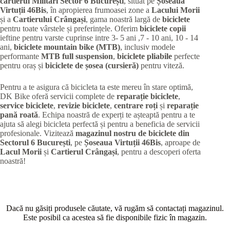
cartierul Militari
Sector 6 București
, situat pe
Șoseaua
Virtuții 46Bis
, în apropierea frumoasei zone a
Lacului Morii
și a
Cartierului Crângași
, gama noastră largă de
biciclete
pentru toate vârstele și preferințele. Oferim
biciclete copii
ieftine pentru varste cuprinse intre 3- 5 ani ,7 - 10 ani, 10 - 14
ani,
biciclete mountain bike (MTB)
, inclusiv modele
performante
MTB full suspension
,
biciclete pliabile
perfecte
pentru oraș și
biciclete de șosea (cursieră)
pentru viteză.
Pentru a te asigura că bicicleta ta este mereu în stare optimă,
DK Bike oferă servicii complete de
reparație biciclete
,
service biciclete
,
revizie biciclete
,
centrare roți
și
reparație
pană roată
. Echipa noastră de experți te așteaptă pentru a te
ajuta să alegi bicicleta perfectă și pentru a beneficia de servicii
profesionale. Vizitează
magazinul nostru de biciclete din
Sectorul 6 București
, pe
Șoseaua Virtuții 46Bis
, aproape de
Lacul Morii
și
Cartierul Crângași
, pentru a descoperi oferta
noastră!
Dacă nu găsiți produsele căutate, vă rugăm să contactați magazinul.
Este posibil ca acestea să fie disponibile fizic în magazin.