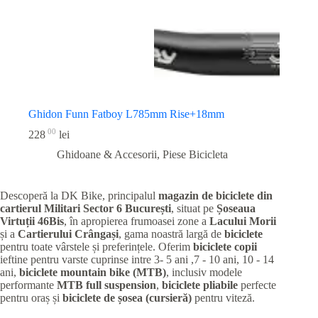
Ghidon Funn Fatboy L785mm Rise+18mm
00
228
lei
Ghidoane & Accesorii
,
Piese Bicicleta
Descoperă la DK Bike, principalul
magazin de biciclete din
cartierul Militari
Sector 6 București
, situat pe
Șoseaua
Virtuții 46Bis
, în apropierea frumoasei zone a
Lacului Morii
și a
Cartierului Crângași
, gama noastră largă de
biciclete
pentru toate vârstele și preferințele. Oferim
biciclete copii
ieftine pentru varste cuprinse intre 3- 5 ani ,7 - 10 ani, 10 - 14
ani,
biciclete mountain bike (MTB)
, inclusiv modele
performante
MTB full suspension
,
biciclete pliabile
perfecte
pentru oraș și
biciclete de șosea (cursieră)
pentru viteză.