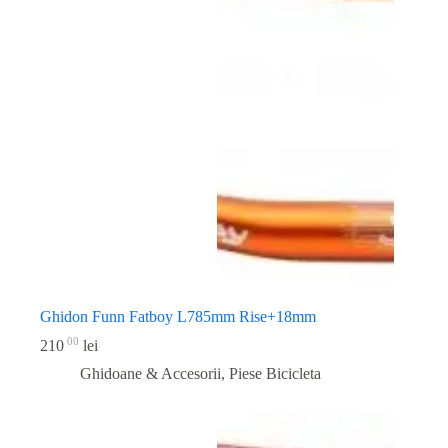
Ghidon Funn Fatboy L785mm Rise+18mm
00
210
lei
Ghidoane & Accesorii
,
Piese Bicicleta