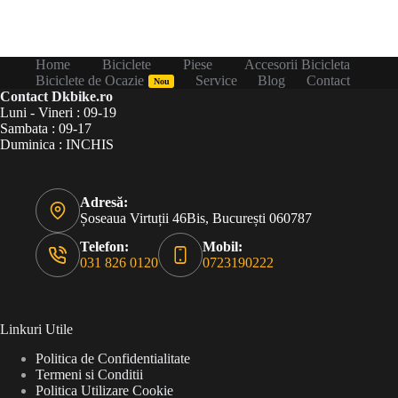
Home
Biciclete
Piese
Accesorii Bicicleta
Biciclete de Ocazie
Service
Blog
Contact
Nou
Contact Dkbike.ro
Luni - Vineri : 09-19
Sambata : 09-17
Duminica : INCHIS
Adresă:
Șoseaua Virtuții 46Bis, București 060787
Telefon:
Mobil:
031 826 0120
0723190222
Linkuri Utile
Politica de Confidentialitate
Termeni si Conditii
Politica Utilizare Cookie