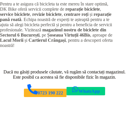
Pentru a te asigura că bicicleta ta este mereu în stare optimă,
DK Bike oferă servicii complete de
reparație biciclete
,
service biciclete
,
revizie biciclete
,
centrare roți
și
reparație
pană roată
. Echipa noastră de experți te așteaptă pentru a te
ajuta să alegi bicicleta perfectă și pentru a beneficia de servicii
profesionale. Vizitează
magazinul nostru de biciclete din
Sectorul 6 București
, pe
Șoseaua Virtuții 46Bis
, aproape de
Lacul Morii
și
Cartierul Crângași
, pentru a descoperi oferta
noastră!
Dacă nu găsiți produsele căutate, vă rugăm să contactați magazinul.
Este posibil ca acestea să fie disponibile fizic în magazin.
WhatsApp
0723 190 222