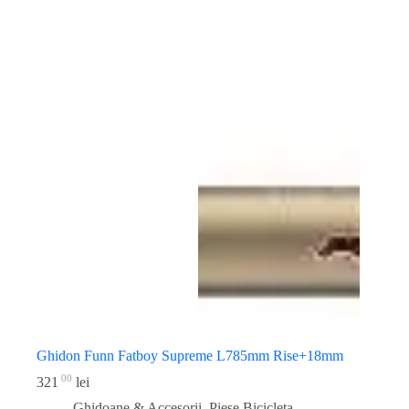
Ghidon Funn Fatboy Supreme L785mm Rise+18mm
00
321
lei
Ghidoane & Accesorii
,
Piese Bicicleta