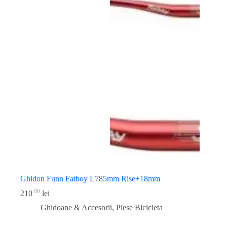
Ghidon Funn Fatboy L785mm Rise+18mm
00
210
lei
Ghidoane & Accesorii
,
Piese Bicicleta