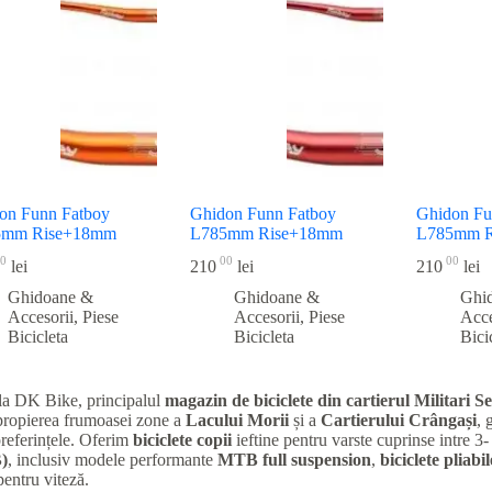
recente
on Funn Fatboy
Ghidon Funn Fatboy
Ghidon Fu
5mm Rise+18mm
L785mm Rise+18mm
L785mm 
0
00
00
lei
210
lei
210
lei
Ghidoane &
Ghidoane &
Ghi
Accesorii
,
Piese
Accesorii
,
Piese
Acce
Bicicleta
Bicicleta
Bici
la DK Bike, principalul
magazin de biciclete din cartierul Militari
Se
apropierea frumoasei zone a
Lacului Morii
și a
Cartierului Crângași
, 
preferințele. Oferim
biciclete copii
ieftine pentru varste cuprinse intre 3-
)
, inclusiv modele performante
MTB full suspension
,
biciclete pliabil
entru viteză.