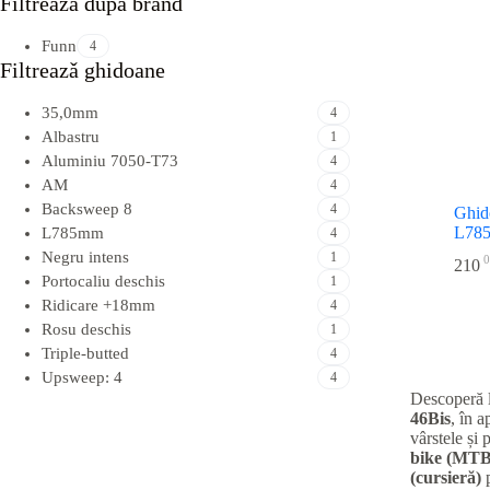
Filtreazǎ dupǎ brand
Funn
4
Filtreazǎ ghidoane
35,0mm
4
Albastru
1
Aluminiu 7050-T73
4
AM
4
Backsweep 8
4
Ghid
L78
L785mm
4
Negru intens
1
0
210
Portocaliu deschis
1
Ridicare +18mm
4
Rosu deschis
1
Triple-butted
4
Upsweep: 4
4
Descoperă 
46Bis
, în 
vârstele și 
bike (MTB
(cursieră)
p