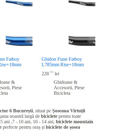
nn Fatboy
Ghidon Funn Fatboy
Rise+18mm
L785mm Rise+18mm
00
228
lei
doane &
Ghidoane &
sorii
,
Piese
Accesorii
,
Piese
cleta
Bicicleta
ctor 6 București
, situat pe
Șoseaua Virtuții
gama noastră largă de
biciclete
pentru toate
 5 ani ,7 - 10 ani, 10 - 14 ani,
biciclete mountain
e
perfecte pentru oraș și
biciclete de șosea