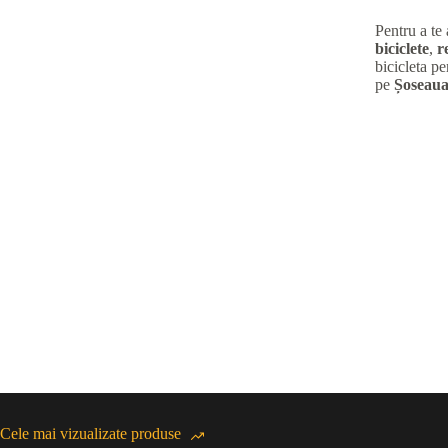
Pentru a te
biciclete
,
r
bicicleta pe
pe
Șoseaua
Cele mai vizualizate produse