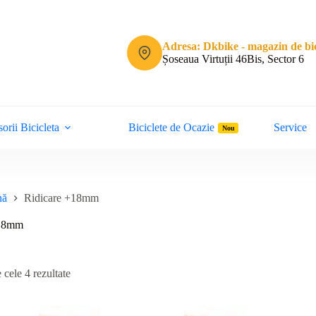
Adresa: Dkbike - magazin de bic
Șoseaua Virtuții 46Bis, Sector 6
orii Bicicleta
Biciclete de Ocazie
Service
Nou
nă
Ridicare +18mm
+18mm
Sortat
 cele 4 rezultate
după
cele
mai