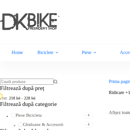
Sari
la
conținut
Home
Biciclete
Piese
Acces
Prima pagi
Niciun
Filtreazǎ dupǎ preț
rezultat
Ridicare 
Pret:
210 lei
-
228 lei
Filtreazǎ dupǎ categorie
Afișez toate
Piese Bicicleta
4
Ghidoane & Accesorii
4