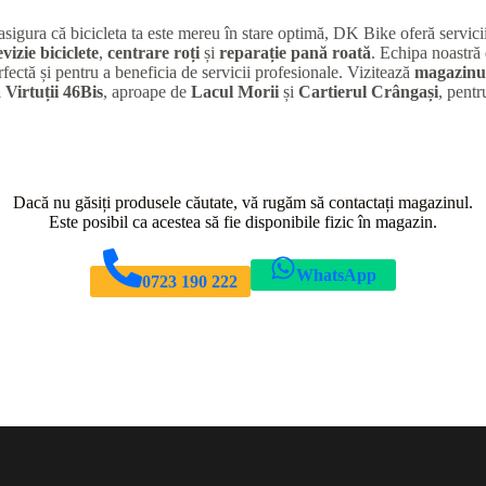
 asigura că bicicleta ta este mereu în stare optimă, DK Bike oferă servic
evizie biciclete
,
centrare roți
și
reparație pană roată
. Echipa noastră 
rfectă și pentru a beneficia de servicii profesionale. Vizitează
magazinul
 Virtuții 46Bis
, aproape de
Lacul Morii
și
Cartierul Crângași
, pentr
Dacă nu găsiți produsele căutate, vă rugăm să contactați magazinul.
Este posibil ca acestea să fie disponibile fizic în magazin.
WhatsApp
0723 190 222