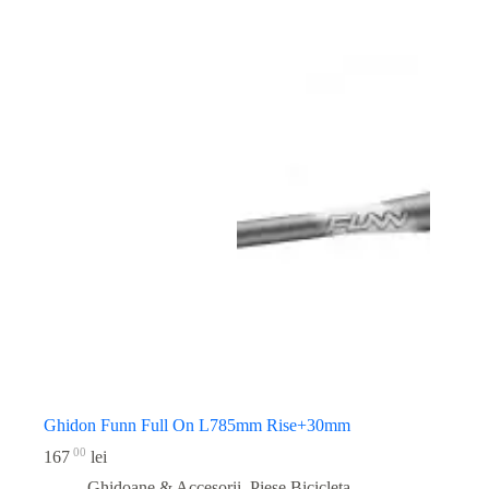
Ghidon Funn Full On L785mm Rise+30mm
00
167
lei
Ghidoane & Accesorii
,
Piese Bicicleta