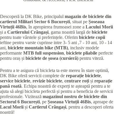
Descoperă la DK Bike, principalul
magazin de biciclete din
cartierul Militari
Sector 6 București
, situat pe
Șoseaua
Virtuții 46Bis
, în apropierea frumoasei zone a
Lacului Morii
și a
Cartierului Crângași
, gama noastră largă de
biciclete
pentru toate vârstele și preferințele. Oferim
biciclete copii
ieftine pentru varste cuprinse intre 3- 5 ani ,7 - 10 ani, 10 - 14
ani,
biciclete mountain bike (MTB)
, inclusiv modele
performante
MTB full suspension
,
biciclete pliabile
perfecte
pentru oraș și
biciclete de șosea (cursieră)
pentru viteză.
Pentru a te asigura că bicicleta ta este mereu în stare optimă,
DK Bike oferă servicii complete de
reparație biciclete
,
service biciclete
,
revizie biciclete
,
centrare roți
și
reparație
pană roată
. Echipa noastră de experți te așteaptă pentru a te
ajuta să alegi bicicleta perfectă și pentru a beneficia de servicii
profesionale. Vizitează
magazinul nostru de biciclete din
Sectorul 6 București
, pe
Șoseaua Virtuții 46Bis
, aproape de
Lacul Morii
și
Cartierul Crângași
, pentru a descoperi oferta
noastră!