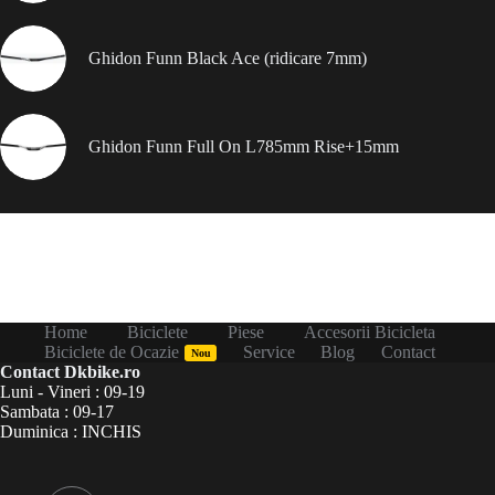
Ghidon Funn Black Ace (ridicare 7mm)
Ghidon Funn Full On L785mm Rise+15mm
Home
Biciclete
Piese
Accesorii Bicicleta
Biciclete de Ocazie
Service
Blog
Contact
Nou
Contact Dkbike.ro
Luni - Vineri : 09-19
Sambata : 09-17
Duminica : INCHIS