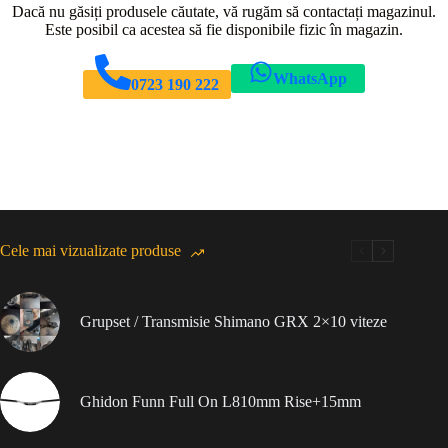
Dacă nu găsiți produsele căutate, vă rugăm să contactați magazinul.
Este posibil ca acestea să fie disponibile fizic în magazin.
WhatsApp
0723 190 222
Cele mai vizualizate produse
Grupset / Transmisie Shimano GRX 2×10 viteze
Ghidon Funn Full On L810mm Rise+15mm