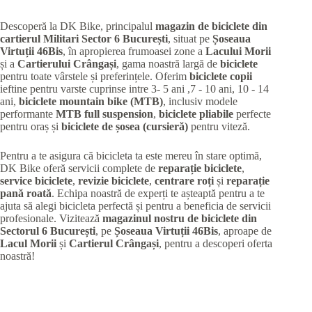
Descoperă la DK Bike, principalul
magazin de biciclete din
cartierul Militari
Sector 6 București
, situat pe
Șoseaua
Virtuții 46Bis
, în apropierea frumoasei zone a
Lacului Morii
și a
Cartierului Crângași
, gama noastră largă de
biciclete
pentru toate vârstele și preferințele. Oferim
biciclete copii
ieftine pentru varste cuprinse intre 3- 5 ani ,7 - 10 ani, 10 - 14
ani,
biciclete mountain bike (MTB)
, inclusiv modele
performante
MTB full suspension
,
biciclete pliabile
perfecte
pentru oraș și
biciclete de șosea (cursieră)
pentru viteză.
Pentru a te asigura că bicicleta ta este mereu în stare optimă,
DK Bike oferă servicii complete de
reparație biciclete
,
service biciclete
,
revizie biciclete
,
centrare roți
și
reparație
pană roată
. Echipa noastră de experți te așteaptă pentru a te
ajuta să alegi bicicleta perfectă și pentru a beneficia de servicii
profesionale. Vizitează
magazinul nostru de biciclete din
Sectorul 6 București
, pe
Șoseaua Virtuții 46Bis
, aproape de
Lacul Morii
și
Cartierul Crângași
, pentru a descoperi oferta
noastră!