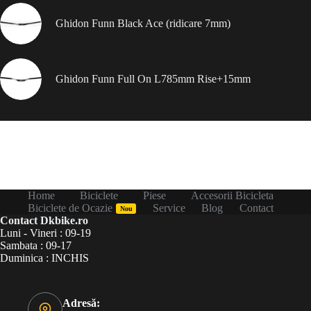
Ghidon Funn Black Ace (ridicare 7mm)
Ghidon Funn Full On L785mm Rise+15mm
Home
Biciclete
Piese
Accesorii Bicicleta
Biciclete de Ocazie
Service
Blog
Contact
Nou
Contact Dkbike.ro
Luni - Vineri : 09-19
Sambata : 09-17
Duminica : INCHIS
Adresă: