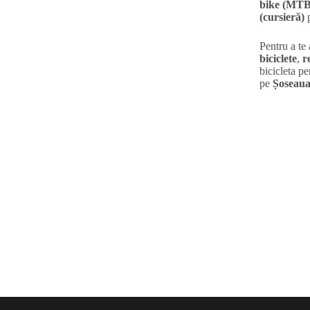
bike (MTB
(cursieră)
p
Pentru a te
biciclete
,
r
bicicleta pe
pe
Șoseaua