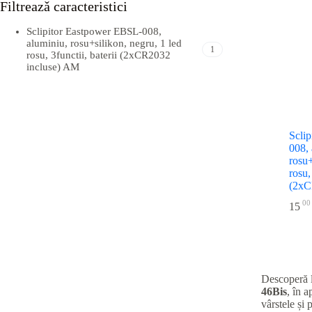
Filtreazǎ caracteristici
Sclipitor Eastpower EBSL-008,
aluminiu, rosu+silikon, negru, 1 led
1
rosu, 3functii, baterii (2xCR2032
incluse) AM
Scli
008, 
rosu+
rosu,
(2xC
00
15
Descoperă 
46Bis
, în 
vârstele și 