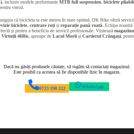
)
, inclusiv modele performante
MTB full suspension
,
biciclete pliabil
entru viteză.
 asigura că bicicleta ta este mereu în stare optimă, DK Bike oferă servic
evizie biciclete
,
centrare roți
și
reparație pană roată
. Echipa noastră 
rfectă și pentru a beneficia de servicii profesionale. Vizitează
magazinul
 Virtuții 46Bis
, aproape de
Lacul Morii
și
Cartierul Crângași
, pentr
Dacă nu găsiți produsele căutate, vă rugăm să contactați magazinul.
Este posibil ca acestea să fie disponibile fizic în magazin.
WhatsApp
0723 190 222