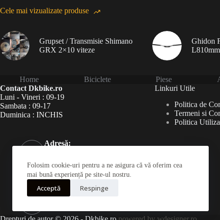
Cele mai vizualizate produse
Grupset / Transmisie Shimano
Ghidon F
GRX 2×10 viteze
L810mm
Home
Biciclete
Piese
A
Contact Dkbike.ro
Linkuri Utile
Luni - Vineri : 09-19
Politica de Con
Sambata : 09-17
Termeni si Con
Duminica : INCHIS
Politica Utiliz
Adresă:
Șoseaua Virtuții 46Bis,
București 060787
Folosim cookie-uri pentru a ne asigura că vă oferim cea
Telefon:
mai bună experiență pe site-ul nostru.
031 826 0120
Acceptă
Respinge
Mobil:
0723190222
Drepturi de autor © 2026 - Dkbike.ro
powered by wdesigner.ro