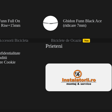
unn Full On
Ghidon Funn Black Ace
 Rise+15mm
(ridicare 7mm)
ccesorii Bicicleta
Biciclete de Ocazie
Nou
Prieteni
fidentialitate
ditii
are Cookie