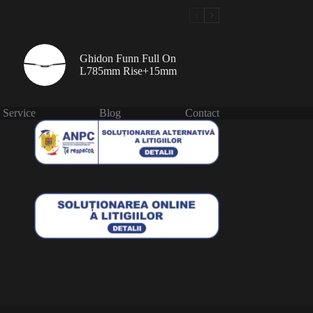
Ghidon Funn Full On
L785mm Rise+15mm
Service
Blog
Contact