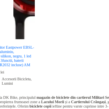
pitor Eastpower EBSL-
aluminiu,
silikon, negru, 1 led
 3functii, baterii
R2032 incluse) AM
lei
Accesorii Bicicleta
,
Lumini
la DK Bike, principalul
magazin de biciclete din cartierul Militari
Se
apropierea frumoasei zone a
Lacului Morii
și a
Cartierului Crângași
, 
preferințele. Oferim
biciclete copii
ieftine pentru varste cuprinse intre 3-