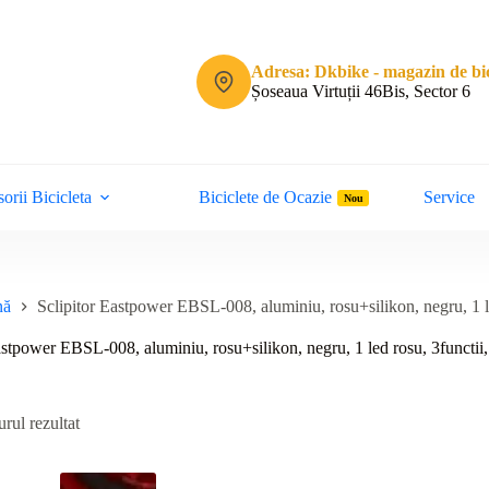
Adresa: Dkbike - magazin de bic
Șoseaua Virtuții 46Bis, Sector 6
orii Bicicleta
Biciclete de Ocazie
Service
Nou
nă
Sclipitor Eastpower EBSL-008, aluminiu, rosu+silikon, negru, 1 l
astpower EBSL-008, aluminiu, rosu+silikon, negru, 1 led rosu, 3functi
rul rezultat