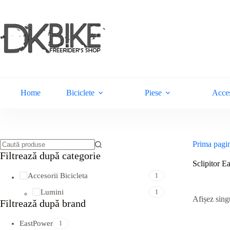
Sari
la
conținut
Home
Biciclete
Piese
Acces
Prima pagi
Niciun
Filtreazǎ dupǎ categorie
rezultat
Sclipitor E
Accesorii Bicicleta
1
Lumini
1
Afișez singu
Filtreazǎ dupǎ brand
EastPower
1