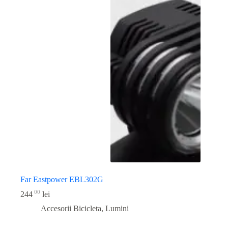
Far Eastpower EBL302G
00
244
lei
Accesorii Bicicleta
,
Lumini