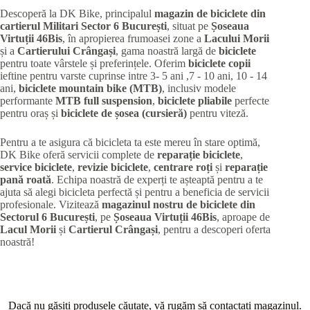
Descoperă la DK Bike, principalul
magazin de biciclete din
cartierul Militari
Sector 6 București
, situat pe
Șoseaua
Virtuții 46Bis
, în apropierea frumoasei zone a
Lacului Morii
și a
Cartierului Crângași
, gama noastră largă de
biciclete
pentru toate vârstele și preferințele. Oferim
biciclete copii
ieftine pentru varste cuprinse intre 3- 5 ani ,7 - 10 ani, 10 - 14
ani,
biciclete mountain bike (MTB)
, inclusiv modele
performante
MTB full suspension
,
biciclete pliabile
perfecte
pentru oraș și
biciclete de șosea (cursieră)
pentru viteză.
Pentru a te asigura că bicicleta ta este mereu în stare optimă,
DK Bike oferă servicii complete de
reparație biciclete
,
service biciclete
,
revizie biciclete
,
centrare roți
și
reparație
pană roată
. Echipa noastră de experți te așteaptă pentru a te
ajuta să alegi bicicleta perfectă și pentru a beneficia de servicii
profesionale. Vizitează
magazinul nostru de biciclete din
Sectorul 6 București
, pe
Șoseaua Virtuții 46Bis
, aproape de
Lacul Morii
și
Cartierul Crângași
, pentru a descoperi oferta
noastră!
Dacă nu găsiți produsele căutate, vă rugăm să contactați magazinul.