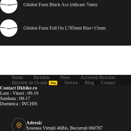
Ghidon Funn Black Ace (ridicare 7mm)
Ghidon Funn Full On L785mm Rise+15mm
Home
Biciclete
Piese
Accesorii Bicicleta
Biciclete de Ocazie
Service
Blog
Contact
Nou
Contact Dkbike.ro
Luni - Vineri : 09-19
Sambata : 09-17
Duminica : INCHIS
Adresă:
Șoseaua Virtuții 46Bis, București 060787