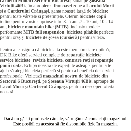
cartierul Militari
Sector 6 București
, situat pe
Șoseaua
Virtuții 46Bis
, în apropierea frumoasei zone a
Lacului Morii
și a
Cartierului Crângași
, gama noastră largă de
biciclete
pentru toate vârstele și preferințele. Oferim
biciclete copii
ieftine pentru varste cuprinse intre 3- 5 ani ,7 - 10 ani, 10 - 14
ani,
biciclete mountain bike (MTB)
, inclusiv modele
performante
MTB full suspension
,
biciclete pliabile
perfecte
pentru oraș și
biciclete de șosea (cursieră)
pentru viteză.
Pentru a te asigura că bicicleta ta este mereu în stare optimă,
DK Bike oferă servicii complete de
reparație biciclete
,
service biciclete
,
revizie biciclete
,
centrare roți
și
reparație
pană roată
. Echipa noastră de experți te așteaptă pentru a te
ajuta să alegi bicicleta perfectă și pentru a beneficia de servicii
profesionale. Vizitează
magazinul nostru de biciclete din
Sectorul 6 București
, pe
Șoseaua Virtuții 46Bis
, aproape de
Lacul Morii
și
Cartierul Crângași
, pentru a descoperi oferta
noastră!
Dacă nu găsiți produsele căutate, vă rugăm să contactați magazinul.
Este posibil ca acestea să fie disponibile fizic în magazin.