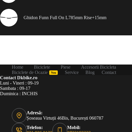
Ghidon Funn Full On L785mm Rise+15mm
Home
Biciclete
Piese
Accesorii Bicicleta
Biciclete de Ocazie
Service
Blog
Contact
Nou
Contact Dkbike.ro
Luni - Vineri : 09-19
Sambata : 09-17
Duminica : INCHIS
Adresă:
Șoseaua Virtuții 46Bis, București 060787
Telefon:
Mobil: