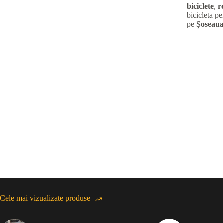
biciclete
,
r
bicicleta pe
pe
Șoseaua
Cele mai vizualizate produse