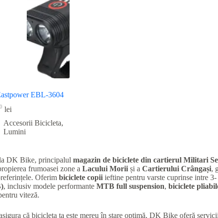
Eastpower EBL-3604
0
lei
Accesorii Bicicleta
,
Lumini
la DK Bike, principalul
magazin de biciclete din cartierul Militari
Se
apropierea frumoasei zone a
Lacului Morii
și a
Cartierului Crângași
, 
preferințele. Oferim
biciclete copii
ieftine pentru varste cuprinse intre 3-
)
, inclusiv modele performante
MTB full suspension
,
biciclete pliabil
entru viteză.
 asigura că bicicleta ta este mereu în stare optimă, DK Bike oferă servic