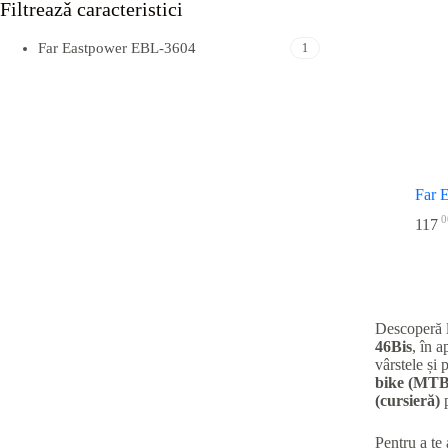
Filtreazǎ caracteristici
Far Eastpower EBL-3604
1
Far 
0
117
Descoperă 
46Bis
, în 
vârstele și 
bike (MTB
(cursieră)
p
Pentru a te