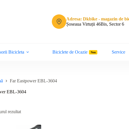
Adresa: Dkbike - magazin de bic
Șoseaua Virtuții 46Bis, Sector 6
orii Bicicleta
Biciclete de Ocazie
Service
Nou
nă
Far Eastpower EBL-3604
ower EBL-3604
rul rezultat