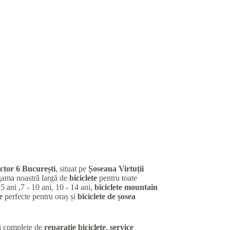
ctor 6 București
, situat pe
Șoseaua Virtuții
gama noastră largă de
biciclete
pentru toate
 5 ani ,7 - 10 ani, 10 - 14 ani,
biciclete mountain
e
perfecte pentru oraș și
biciclete de șosea
ii complete de
reparație biciclete
,
service