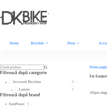
Sari
la
conținut
Home
Biciclete
Piese
Acces
Prima pagi
Niciun
Filtreazǎ dupǎ categorie
rezultat
Far Eastp
Accesorii Bicicleta
1
Lumini
1
Afișez singu
Filtreazǎ dupǎ brand
EastPower
1