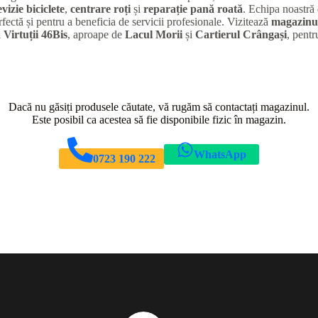
evizie biciclete
,
centrare roți
și
reparație pană roată
. Echipa noastră 
rfectă și pentru a beneficia de servicii profesionale. Vizitează
magazinul
 Virtuții 46Bis
, aproape de
Lacul Morii
și
Cartierul Crângași
, pentr
Dacă nu găsiți produsele căutate, vă rugăm să contactați magazinul.
Este posibil ca acestea să fie disponibile fizic în magazin.
WhatsApp
0723 190 222