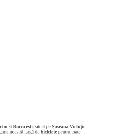
ctor 6 București
, situat pe
Șoseaua Virtuții
gama noastră largă de
biciclete
pentru toate