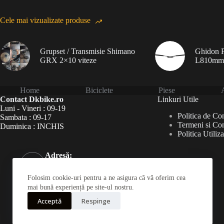
Cele mai vizualizate produse
Grupset / Transmisie Shimano
Ghidon F
GRX 2×10 viteze
L810mm
Home
Biciclete
Piese
A
Contact Dkbike.ro
Linkuri Utile
Luni - Vineri : 09-19
Politica de Con
Sambata : 09-17
Termeni si Con
Duminica : INCHIS
Politica Utiliz
Adresă:
Șoseaua Virtuții 46Bis,
București 060787
Folosim cookie-uri pentru a ne asigura că vă oferim cea
Telefon:
mai bună experiență pe site-ul nostru.
031 826 0120
Acceptă
Respinge
Mobil:
0723190222