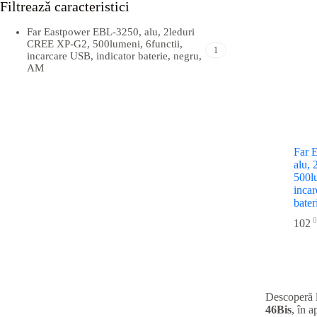
Filtreazǎ caracteristici
Far Eastpower EBL-3250, alu, 2leduri
CREE XP-G2, 500lumeni, 6functii,
1
incarcare USB, indicator baterie, negru,
AM
Far 
alu,
500lu
incar
bate
0
102
Descoperă 
46Bis
, în 