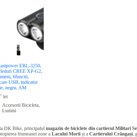
Eastpower EBL-3250,
 2leduri CREE XP-G2,
meni, 6functii,
care USB, indicator
rie, negru, AM
0
lei
Accesorii Bicicleta
,
Lumini
la DK Bike, principalul
magazin de biciclete din cartierul Militari
Se
apropierea frumoasei zone a
Lacului Morii
și a
Cartierului Crângași
, 