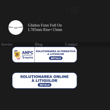
Ghidon Funn Full On
L785mm Rise+15mm
Service
Blog
Contact