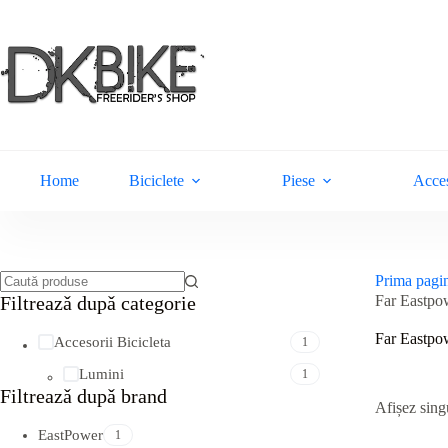
Sari
la
conținut
Home
Biciclete
Piese
Acces
Prima pagi
Niciun
Far Eastpo
Filtreazǎ dupǎ categorie
rezultat
Far Eastpo
Accesorii Bicicleta
1
Lumini
1
Filtreazǎ dupǎ brand
Afișez singu
EastPower
1