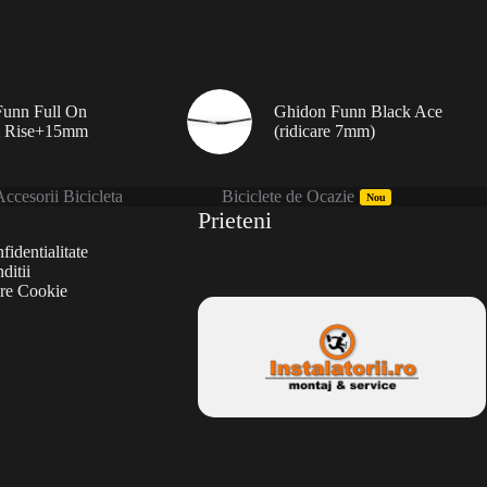
unn Full On
Ghidon Funn Black Ace
 Rise+15mm
(ridicare 7mm)
ccesorii Bicicleta
Biciclete de Ocazie
Nou
Prieteni
fidentialitate
ditii
are Cookie