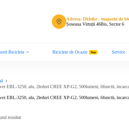
Adresa: Dkbike - magazin de bic
Șoseaua Virtuții 46Bis, Sector 6
orii Bicicleta
Biciclete de Ocazie
Service
Nou
nă
wer EBL-3250, alu, 2leduri CREE XP-G2, 500lumeni, 6functii, incarca
wer EBL-3250, alu, 2leduri CREE XP-G2, 500lumeni, 6functii, incarca
rul rezultat