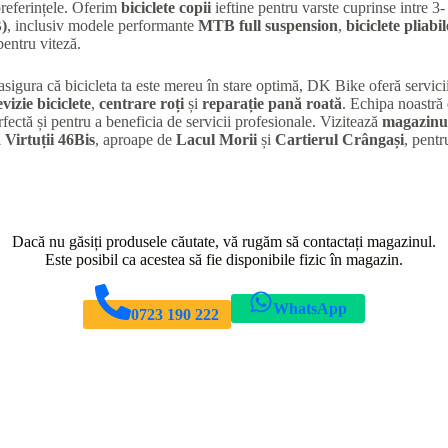
preferințele. Oferim
biciclete copii
ieftine pentru varste cuprinse intre 3-
)
, inclusiv modele performante
MTB full suspension
,
biciclete pliabil
entru viteză.
 asigura că bicicleta ta este mereu în stare optimă, DK Bike oferă servic
evizie biciclete
,
centrare roți
și
reparație pană roată
. Echipa noastră 
rfectă și pentru a beneficia de servicii profesionale. Vizitează
magazinul
 Virtuții 46Bis
, aproape de
Lacul Morii
și
Cartierul Crângași
, pentr
Dacă nu găsiți produsele căutate, vă rugăm să contactați magazinul.
Este posibil ca acestea să fie disponibile fizic în magazin.
WhatsApp
0723 190 222