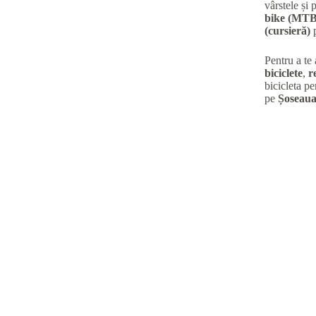
vârstele și 
bike (MTB
(cursieră)
p
Pentru a te
biciclete
,
r
bicicleta pe
pe
Șoseaua