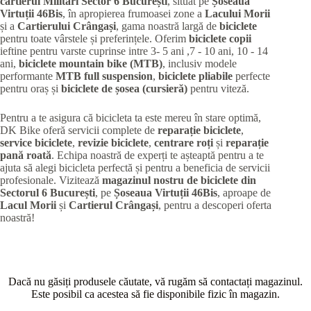
cartierul Militari
Sector 6 București
, situat pe
Șoseaua
Virtuții 46Bis
, în apropierea frumoasei zone a
Lacului Morii
și a
Cartierului Crângași
, gama noastră largă de
biciclete
pentru toate vârstele și preferințele. Oferim
biciclete copii
ieftine pentru varste cuprinse intre 3- 5 ani ,7 - 10 ani, 10 - 14
ani,
biciclete mountain bike (MTB)
, inclusiv modele
performante
MTB full suspension
,
biciclete pliabile
perfecte
pentru oraș și
biciclete de șosea (cursieră)
pentru viteză.
Pentru a te asigura că bicicleta ta este mereu în stare optimă,
DK Bike oferă servicii complete de
reparație biciclete
,
service biciclete
,
revizie biciclete
,
centrare roți
și
reparație
pană roată
. Echipa noastră de experți te așteaptă pentru a te
ajuta să alegi bicicleta perfectă și pentru a beneficia de servicii
profesionale. Vizitează
magazinul nostru de biciclete din
Sectorul 6 București
, pe
Șoseaua Virtuții 46Bis
, aproape de
Lacul Morii
și
Cartierul Crângași
, pentru a descoperi oferta
noastră!
Dacă nu găsiți produsele căutate, vă rugăm să contactați magazinul.
Este posibil ca acestea să fie disponibile fizic în magazin.