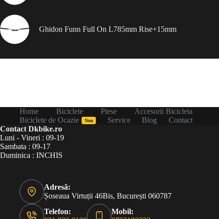
Ghidon Funn Full On L785mm Rise+15mm
Home
Biciclete
Piese
Accesorii Bicicleta
Biciclete de Ocazie
Service
Blog
Contact
Nou
Contact Dkbike.ro
Luni - Vineri : 09-19
Sambata : 09-17
Duminica : INCHIS
Adresă:
Șoseaua Virtuții 46Bis, București 060787
Telefon:
Mobil: