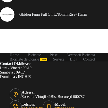
Ghidon Funn Full On L785mm Rise+15mm
Home
Biciclete
Piese
Accesorii Bicicleta
Biciclete de Ocazie
Service
Blog
Contact
Nou
Contact Dkbike.ro
Luni - Vineri : 09-19
Sambata : 09-17
Duminica : INCHIS
Adresă:
Șoseaua Virtuții 46Bis, București 060787
Telefon:
Mobil: