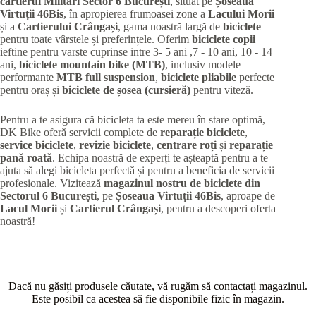
cartierul Militari
Sector 6 București
, situat pe
Șoseaua
Virtuții 46Bis
, în apropierea frumoasei zone a
Lacului Morii
și a
Cartierului Crângași
, gama noastră largă de
biciclete
pentru toate vârstele și preferințele. Oferim
biciclete copii
ieftine pentru varste cuprinse intre 3- 5 ani ,7 - 10 ani, 10 - 14
ani,
biciclete mountain bike (MTB)
, inclusiv modele
performante
MTB full suspension
,
biciclete pliabile
perfecte
pentru oraș și
biciclete de șosea (cursieră)
pentru viteză.
Pentru a te asigura că bicicleta ta este mereu în stare optimă,
DK Bike oferă servicii complete de
reparație biciclete
,
service biciclete
,
revizie biciclete
,
centrare roți
și
reparație
pană roată
. Echipa noastră de experți te așteaptă pentru a te
ajuta să alegi bicicleta perfectă și pentru a beneficia de servicii
profesionale. Vizitează
magazinul nostru de biciclete din
Sectorul 6 București
, pe
Șoseaua Virtuții 46Bis
, aproape de
Lacul Morii
și
Cartierul Crângași
, pentru a descoperi oferta
noastră!
Dacă nu găsiți produsele căutate, vă rugăm să contactați magazinul.
Este posibil ca acestea să fie disponibile fizic în magazin.