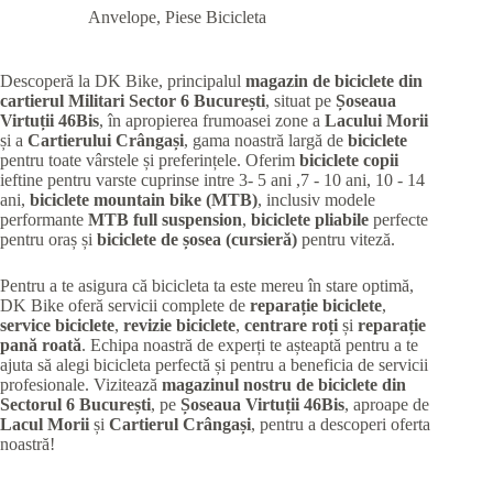
Anvelope
,
Piese Bicicleta
Descoperă la DK Bike, principalul
magazin de biciclete din
cartierul Militari
Sector 6 București
, situat pe
Șoseaua
Virtuții 46Bis
, în apropierea frumoasei zone a
Lacului Morii
și a
Cartierului Crângași
, gama noastră largă de
biciclete
pentru toate vârstele și preferințele. Oferim
biciclete copii
ieftine pentru varste cuprinse intre 3- 5 ani ,7 - 10 ani, 10 - 14
ani,
biciclete mountain bike (MTB)
, inclusiv modele
performante
MTB full suspension
,
biciclete pliabile
perfecte
pentru oraș și
biciclete de șosea (cursieră)
pentru viteză.
Pentru a te asigura că bicicleta ta este mereu în stare optimă,
DK Bike oferă servicii complete de
reparație biciclete
,
service biciclete
,
revizie biciclete
,
centrare roți
și
reparație
pană roată
. Echipa noastră de experți te așteaptă pentru a te
ajuta să alegi bicicleta perfectă și pentru a beneficia de servicii
profesionale. Vizitează
magazinul nostru de biciclete din
Sectorul 6 București
, pe
Șoseaua Virtuții 46Bis
, aproape de
Lacul Morii
și
Cartierul Crângași
, pentru a descoperi oferta
noastră!