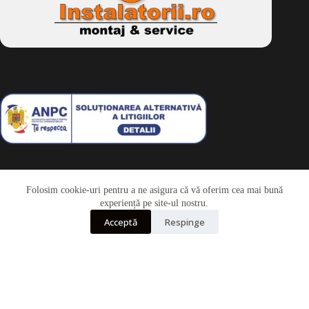
Folosim cookie-uri pentru a ne asigura că vă oferim cea mai bună
Telefon
experiență pe site-ul nostru.
Acceptă
Respinge
Whatsapp
Drepturi de autor © 2026 - Dkbike.ro
powered by
wdesigner.ro