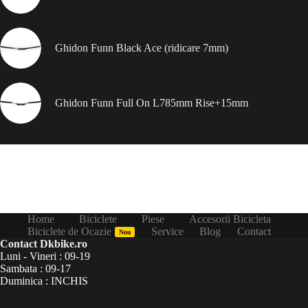
Ghidon Funn Black Ace (ridicare 7mm)
Ghidon Funn Full On L785mm Rise+15mm
Home
Biciclete
Piese
Accesorii Bicicleta
Biciclete de Ocazie
Service
Blog
Contact
Nou
Contact Dkbike.ro
Luni - Vineri : 09-19
Sambata : 09-17
Duminica : INCHIS