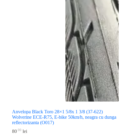
Anvelopa Black Toro 28×1 5/8x 1 3/8 (37-622)
Wolverine ECE-R75, E-bike 50km/h, neagra cu dunga
reflectorizanta (O017)
00
80
lei