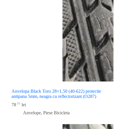
Anvelopa Black Toro 28×1,50 (40-622) protectie
antipana 5mm, neagra cu reflectorizant (O287)
00
78
lei
Anvelope
,
Piese Bicicleta