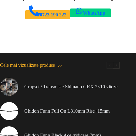
WhatsApp
0723 190 222
Cele mai vizualizate produse
Grupset / Transmisie Shimano GRX 2×10 viteze
Ghidon Funn Full On L810mm Rise+15mm
Ghidon Funn Black Ace (ridicare 7mm)