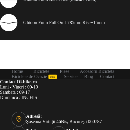
Ghidon Funn Full On L785mm Rise+15mm
Home
Biciclete
Piese
Accesorii Bicicleta
Biciclete de Ocazie
Service
Blog
Contact
Nou
Contact Dkbike.ro
Luni - Vineri : 09-19
Sambata : 09-17
Duminica : INCHIS
Adresă:
Șoseaua Virtuții 46Bis, București 060787