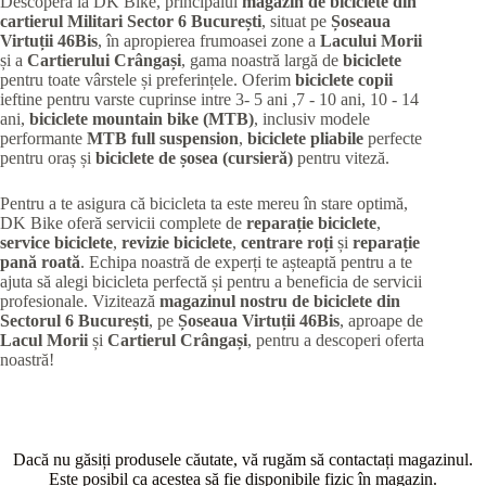
Descoperă la DK Bike, principalul
magazin de biciclete din
cartierul Militari
Sector 6 București
, situat pe
Șoseaua
Virtuții 46Bis
, în apropierea frumoasei zone a
Lacului Morii
și a
Cartierului Crângași
, gama noastră largă de
biciclete
pentru toate vârstele și preferințele. Oferim
biciclete copii
ieftine pentru varste cuprinse intre 3- 5 ani ,7 - 10 ani, 10 - 14
ani,
biciclete mountain bike (MTB)
, inclusiv modele
performante
MTB full suspension
,
biciclete pliabile
perfecte
pentru oraș și
biciclete de șosea (cursieră)
pentru viteză.
Pentru a te asigura că bicicleta ta este mereu în stare optimă,
DK Bike oferă servicii complete de
reparație biciclete
,
service biciclete
,
revizie biciclete
,
centrare roți
și
reparație
pană roată
. Echipa noastră de experți te așteaptă pentru a te
ajuta să alegi bicicleta perfectă și pentru a beneficia de servicii
profesionale. Vizitează
magazinul nostru de biciclete din
Sectorul 6 București
, pe
Șoseaua Virtuții 46Bis
, aproape de
Lacul Morii
și
Cartierul Crângași
, pentru a descoperi oferta
noastră!
Dacă nu găsiți produsele căutate, vă rugăm să contactați magazinul.
Este posibil ca acestea să fie disponibile fizic în magazin.