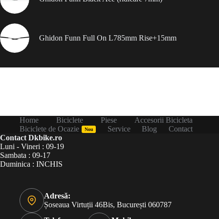
Ghidon Funn Full On L785mm Rise+15mm
Home
Biciclete
Piese
Accesorii Bicicleta
Biciclete de Ocazie
Service
Blog
Contact
Nou
Contact Dkbike.ro
Luni - Vineri : 09-19
Sambata : 09-17
Duminica : INCHIS
Adresă:
Șoseaua Virtuții 46Bis, București 060787