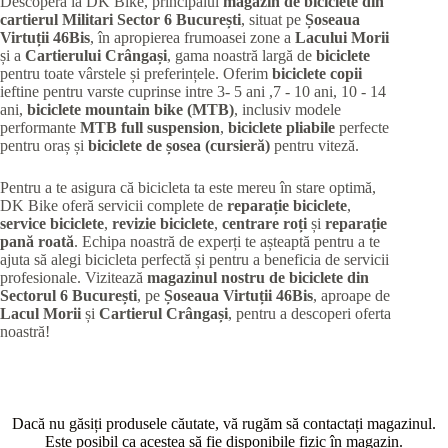
Descoperă la DK Bike, principalul
magazin de biciclete din
cartierul Militari
Sector 6 București
, situat pe
Șoseaua
Virtuții 46Bis
, în apropierea frumoasei zone a
Lacului Morii
și a
Cartierului Crângași
, gama noastră largă de
biciclete
pentru toate vârstele și preferințele. Oferim
biciclete copii
ieftine pentru varste cuprinse intre 3- 5 ani ,7 - 10 ani, 10 - 14
ani,
biciclete mountain bike (MTB)
, inclusiv modele
performante
MTB full suspension
,
biciclete pliabile
perfecte
pentru oraș și
biciclete de șosea (cursieră)
pentru viteză.
Pentru a te asigura că bicicleta ta este mereu în stare optimă,
DK Bike oferă servicii complete de
reparație biciclete
,
service biciclete
,
revizie biciclete
,
centrare roți
și
reparație
pană roată
. Echipa noastră de experți te așteaptă pentru a te
ajuta să alegi bicicleta perfectă și pentru a beneficia de servicii
profesionale. Vizitează
magazinul nostru de biciclete din
Sectorul 6 București
, pe
Șoseaua Virtuții 46Bis
, aproape de
Lacul Morii
și
Cartierul Crângași
, pentru a descoperi oferta
noastră!
Dacă nu găsiți produsele căutate, vă rugăm să contactați magazinul.
Este posibil ca acestea să fie disponibile fizic în magazin.