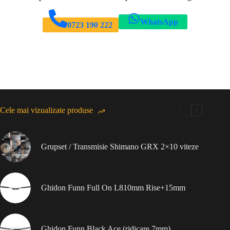
WhatsApp
0723 190 222
Cele mai vizualizate produse
Grupset / Transmisie Shimano GRX 2×10 viteze
Ghidon Funn Full On L810mm Rise+15mm
Ghidon Funn Black Ace (ridicare 7mm)