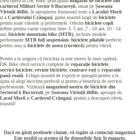
Descoperă la DK Bike, principalul
magazin de biciclete din
cartierul Militari
Sector 6 București
, situat pe
Șoseaua
Virtuții 46Bis
, în apropierea frumoasei zone a
Lacului Morii
și a
Cartierului Crângași
, gama noastră largă de
biciclete
pentru toate vârstele și preferințele. Oferim
biciclete copii
ieftine pentru varste cuprinse intre 3- 5 ani ,7 - 10 ani, 10 - 14
ani,
biciclete mountain bike (MTB)
, inclusiv modele
performante
MTB full suspension
,
biciclete pliabile
perfecte
pentru oraș și
biciclete de șosea (cursieră)
pentru viteză.
Pentru a te asigura că bicicleta ta este mereu în stare optimă,
DK Bike oferă servicii complete de
reparație biciclete
,
service biciclete
,
revizie biciclete
,
centrare roți
și
reparație
pană roată
. Echipa noastră de experți te așteaptă pentru a te
ajuta să alegi bicicleta perfectă și pentru a beneficia de servicii
profesionale. Vizitează
magazinul nostru de biciclete din
Sectorul 6 București
, pe
Șoseaua Virtuții 46Bis
, aproape de
Lacul Morii
și
Cartierul Crângași
, pentru a descoperi oferta
noastră!
Dacă nu găsiți produsele căutate, vă rugăm să contactați magazinul.
Este posibil ca acestea să fie disponibile fizic în magazin.