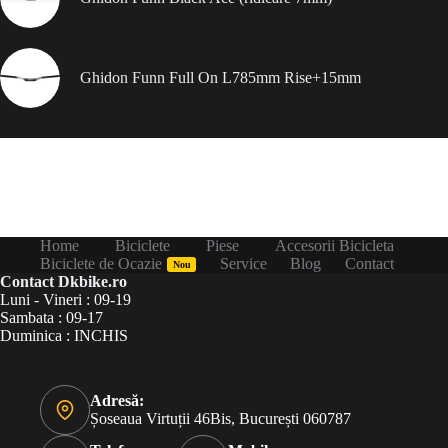
Ghidon Funn Full On L785mm Rise+15mm
Home
Biciclete
Piese
Accesorii Bicicleta
Biciclete de Ocazie
Service
Blog
Contact
Nou
Contact Dkbike.ro
Luni - Vineri : 09-19
Sambata : 09-17
Duminica : INCHIS
Adresă:
Șoseaua Virtuții 46Bis, București 060787