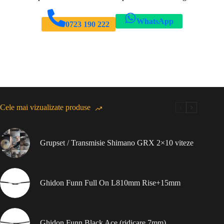
WhatsApp
0723 190 222
Cele mai vizualizate produse
Grupset / Transmisie Shimano GRX 2×10 viteze
Ghidon Funn Full On L810mm Rise+15mm
Ghidon Funn Black Ace (ridicare 7mm)