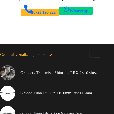
WhatsApp
0723 190 222
Cele mai vizualizate produse
Grupset / Transmisie Shimano GRX 2×10 viteze
Ghidon Funn Full On L810mm Rise+15mm
Ghidon Funn Black Ace (ridicare 7mm)