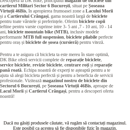
Descoperă la DK Bike, principalul
magazin de biciclete din
cartierul Militari
Sector 6 București
, situat pe
Șoseaua
Virtuții 46Bis
, în apropierea frumoasei zone a
Lacului Morii
și a
Cartierului Crângași
, gama noastră largă de
biciclete
pentru toate vârstele și preferințele. Oferim
biciclete copii
ieftine pentru varste cuprinse intre 3- 5 ani ,7 - 10 ani, 10 - 14
ani,
biciclete mountain bike (MTB)
, inclusiv modele
performante
MTB full suspension
,
biciclete pliabile
perfecte
pentru oraș și
biciclete de șosea (cursieră)
pentru viteză.
Pentru a te asigura că bicicleta ta este mereu în stare optimă,
DK Bike oferă servicii complete de
reparație biciclete
,
service biciclete
,
revizie biciclete
,
centrare roți
și
reparație
pană roată
. Echipa noastră de experți te așteaptă pentru a te
ajuta să alegi bicicleta perfectă și pentru a beneficia de servicii
profesionale. Vizitează
magazinul nostru de biciclete din
Sectorul 6 București
, pe
Șoseaua Virtuții 46Bis
, aproape de
Lacul Morii
și
Cartierul Crângași
, pentru a descoperi oferta
noastră!
Dacă nu găsiți produsele căutate, vă rugăm să contactați magazinul.
Este posibil ca acestea să fie disponibile fizic în magazin.