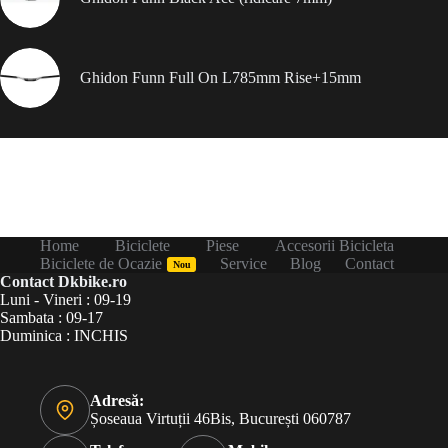
Ghidon Funn Full On L785mm Rise+15mm
Home
Biciclete
Piese
Accesorii Bicicleta
Biciclete de Ocazie
Service
Blog
Contact
Nou
Contact Dkbike.ro
Luni - Vineri : 09-19
Sambata : 09-17
Duminica : INCHIS
Adresă:
Șoseaua Virtuții 46Bis, București 060787