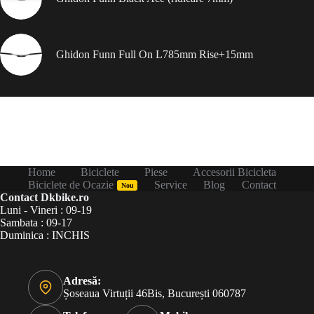
Ghidon Funn Full On L785mm Rise+15mm
Home
Biciclete
Piese
Accesorii Bicicleta
Biciclete de Ocazie
Service
Blog
Contact
Nou
Contact Dkbike.ro
Luni - Vineri : 09-19
Sambata : 09-17
Duminica : INCHIS
Adresă:
Șoseaua Virtuții 46Bis, București 060787