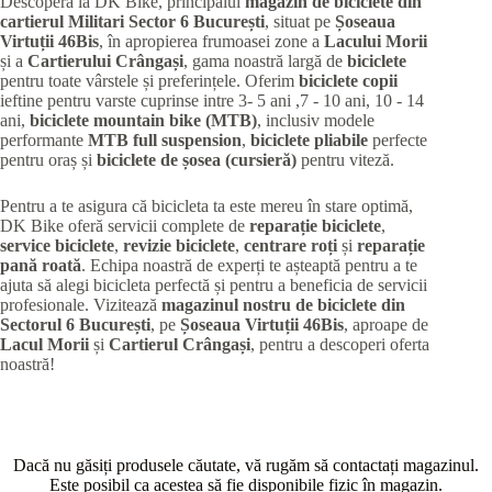
Descoperă la DK Bike, principalul
magazin de biciclete din
cartierul Militari
Sector 6 București
, situat pe
Șoseaua
Virtuții 46Bis
, în apropierea frumoasei zone a
Lacului Morii
și a
Cartierului Crângași
, gama noastră largă de
biciclete
pentru toate vârstele și preferințele. Oferim
biciclete copii
ieftine pentru varste cuprinse intre 3- 5 ani ,7 - 10 ani, 10 - 14
ani,
biciclete mountain bike (MTB)
, inclusiv modele
performante
MTB full suspension
,
biciclete pliabile
perfecte
pentru oraș și
biciclete de șosea (cursieră)
pentru viteză.
Pentru a te asigura că bicicleta ta este mereu în stare optimă,
DK Bike oferă servicii complete de
reparație biciclete
,
service biciclete
,
revizie biciclete
,
centrare roți
și
reparație
pană roată
. Echipa noastră de experți te așteaptă pentru a te
ajuta să alegi bicicleta perfectă și pentru a beneficia de servicii
profesionale. Vizitează
magazinul nostru de biciclete din
Sectorul 6 București
, pe
Șoseaua Virtuții 46Bis
, aproape de
Lacul Morii
și
Cartierul Crângași
, pentru a descoperi oferta
noastră!
Dacă nu găsiți produsele căutate, vă rugăm să contactați magazinul.
Este posibil ca acestea să fie disponibile fizic în magazin.