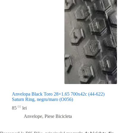
Anvelopa Black Toro 28×1.65 700x42c (44-622)
Saturn Ring, negru/maro (O056)
00
85
lei
Anvelope
,
Piese Bicicleta