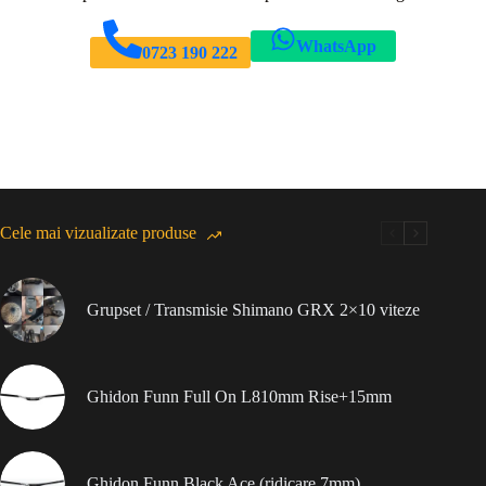
WhatsApp
0723 190 222
Cele mai vizualizate produse
Grupset / Transmisie Shimano GRX 2×10 viteze
Ghidon Funn Full On L810mm Rise+15mm
Ghidon Funn Black Ace (ridicare 7mm)