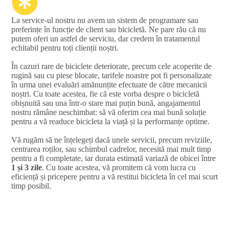
La service-ul nostru nu avem un sistem de programare sau
preferințe în funcție de client sau bicicletă. Ne pare rău că nu
putem oferi un astfel de serviciu, dar credem în tratamentul
echitabil pentru toți clienții noștri.
În cazuri rare de biciclete deteriorate, precum cele acoperite de
rugină sau cu piese blocate, tarifele noastre pot fi personalizate
în urma unei evaluări amănunțite efectuate de către mecanicii
noștri. Cu toate acestea, fie că este vorba despre o bicicletă
obișnuită sau una într-o stare mai puțin bună, angajamentul
nostru rămâne neschimbat: să vă oferim cea mai bună soluție
pentru a vă readuce bicicleta la viață și la performanțe optime.
Vă rugăm să ne înțelegeți dacă unele servicii, precum reviziile,
centrarea roților, sau schimbul cadrelor, necesită mai mult timp
pentru a fi completate, iar durata estimată variază de obicei între
1 și 3 zile
. Cu toate acestea, vă promitem că vom lucra cu
eficiență și pricepere pentru a vă restitui bicicleta în cel mai scurt
timp posibil.