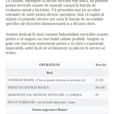
La Dkbike, înțelegem că fiecare bicicletă este unică, iar prețurile
pentru serviciile noastre de reparații variază în funcție de
evaluarea atentă a bicicletei. Vă prezentăm mai jos un tabel
orientativ de tarife pentru diverse operațiuni, însă vă rugăm să
rețineți că prețurile efective pot varia în funcție de necesitățile
specifice ale bicicletei dumneavoastră si a fiecarui client.
Suntem dedicați în mod constant îmbunătățirii serviciilor noastre
pentru a vă asigura cea mai înaltă calitate posibilă. Alegem cu
grijă cele mai bune instrumente pentru a vă oferi o experiență
impecabilă, astfel încât să vă întoarceți cu plăcere în service-ul
nostru.
OPERATIUNI
Pret lei
Roti
CENTRAT ROATA - (*nu se poate efectua in aceeiasi zi)
35-50
SPITAT SI CENTRAT ROATA
50-100
DEMONTAT SAU MONTAT ANVELOPA + CAMERA
20
FACUT TUBELESS - nu include materiale / roata
-
Sistem angrenare/Butuci