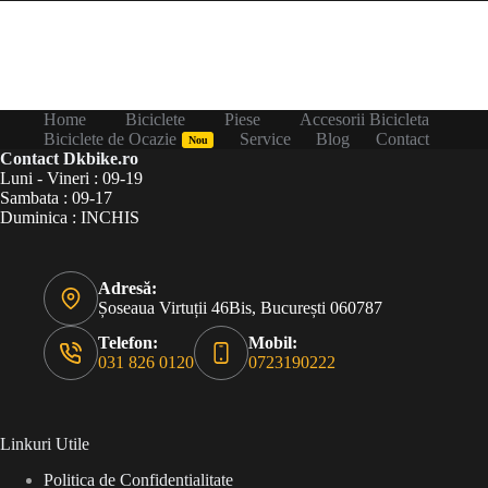
Home
Biciclete
Piese
Accesorii Bicicleta
Biciclete de Ocazie
Service
Blog
Contact
Nou
Contact Dkbike.ro
Luni - Vineri : 09-19
Sambata : 09-17
Duminica : INCHIS
Adresă:
Șoseaua Virtuții 46Bis, București 060787
Telefon:
Mobil:
031 826 0120
0723190222
Linkuri Utile
Politica de Confidentialitate