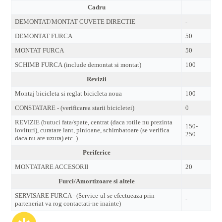
Cadru
DEMONTAT/MONTAT CUVETE DIRECTIE
-
DEMONTAT FURCA
50
MONTAT FURCA
50
SCHIMB FURCA (include demontat si montat)
100
Revizii
Montaj bicicleta si reglat bicicleta noua
100
CONSTATARE - (verificarea starii bicicletei)
0
REVIZIE (butuci fata/spate, centrat (daca rotile nu prezinta
150-
lovituri), curatare lant, pinioane, schimbatoare (se verifica
250
daca nu are uzura) etc. )
Periferice
MONTATARE ACCESORII
20
Furci/Amortizoare si altele
SERVISARE FURCA - (Service-ul se efectueaza prin
-
parteneriat va rog contactati-ne inainte)