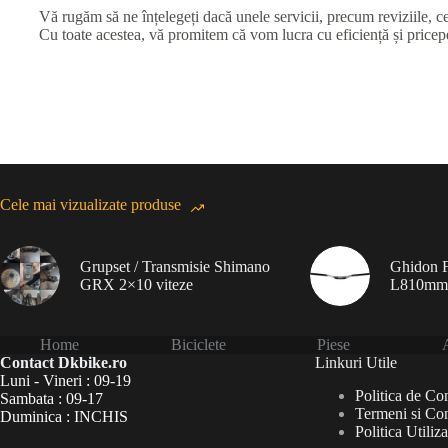
Vă rugăm să ne înțelegeți dacă unele servicii, precum reviziile, ce
Cu toate acestea, vă promitem că vom lucra cu eficiență și priceper
Cele mai vizualizate produse
Grupset / Transmisie Shimano
Ghidon F
GRX 2×10 viteze
L810mm
Home
Biciclete
Piese
A
Contact Dkbike.ro
Linkuri Utile
Luni - Vineri : 09-19
Politica de Con
Sambata : 09-17
Termeni si Con
Duminica : INCHIS
Politica Utiliz