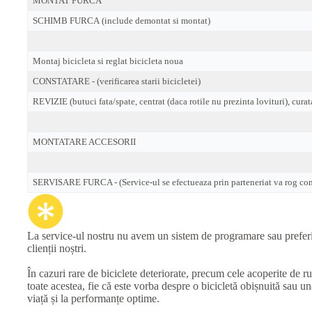
MONTAT FURCA
SCHIMB FURCA (include demontat si montat)
Montaj bicicleta si reglat bicicleta noua
CONSTATARE - (verificarea starii bicicletei)
REVIZIE (butuci fata/spate, centrat (daca rotile nu prezinta lovituri), curat
MONTATARE ACCESORII
SERVISARE FURCA - (Service-ul se efectueaza prin parteneriat va rog cont
La service-ul nostru nu avem un sistem de programare sau preferinț
clienții noștri.
În cazuri rare de biciclete deteriorate, precum cele acoperite de r
toate acestea, fie că este vorba despre o bicicletă obișnuită sau 
viață și la performanțe optime.