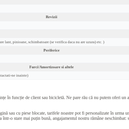
Revizii
are lant, pinioane, schimbatoare (se verifica daca nu are uzura) etc. )
Periferice
Furci/Amortizoare si altele
actati-ne inainte)
e în funcție de client sau bicicletă. Ne pare rău că nu putem oferi un as
ugină sau cu piese blocate, tarifele noastre pot fi personalizate în urma 
una într-o stare mai puțin bună, angajamentul nostru rămâne neschimbat: 