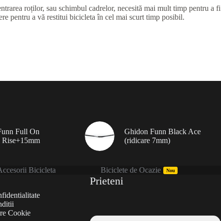
ntrarea roților, sau schimbul cadrelor, necesită mai mult timp pentru a fi
e pentru a vă restitui bicicleta în cel mai scurt timp posibil.
unn Full On
Ghidon Funn Black Ace
 Rise+15mm
(ridicare 7mm)
ccesorii Bicicleta
Biciclete de Ocazie
Nou
Prieteni
fidentialitate
ditii
are Cookie