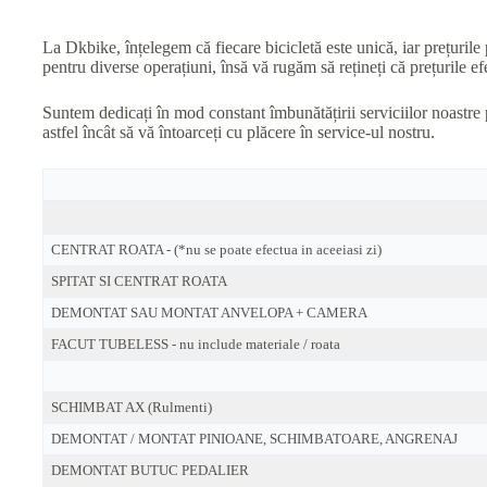
La Dkbike, înțelegem că fiecare bicicletă este unică, iar prețurile 
pentru diverse operațiuni, însă vă rugăm să rețineți că prețurile efe
Suntem dedicați în mod constant îmbunătățirii serviciilor noastre 
astfel încât să vă întoarceți cu plăcere în service-ul nostru.
CENTRAT ROATA - (*nu se poate efectua in aceeiasi zi)
SPITAT SI CENTRAT ROATA
DEMONTAT SAU MONTAT ANVELOPA + CAMERA
FACUT TUBELESS - nu include materiale / roata
SCHIMBAT AX (Rulmenti)
DEMONTAT / MONTAT PINIOANE, SCHIMBATOARE, ANGRENAJ
DEMONTAT BUTUC PEDALIER