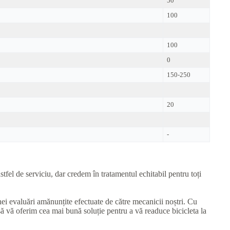
50
100
100
0
150-250
20
-
tfel de serviciu, dar credem în tratamentul echitabil pentru toți
unei evaluări amănunțite efectuate de către mecanicii noștri. Cu
să vă oferim cea mai bună soluție pentru a vă readuce bicicleta la