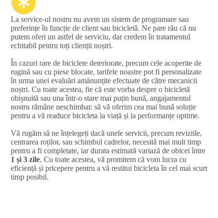
La service-ul nostru nu avem un sistem de programare sau
preferințe în funcție de client sau bicicletă. Ne pare rău că nu
putem oferi un astfel de serviciu, dar credem în tratamentul
echitabil pentru toți clienții noștri.
În cazuri rare de biciclete deteriorate, precum cele acoperite de
rugină sau cu piese blocate, tarifele noastre pot fi personalizate
în urma unei evaluări amănunțite efectuate de către mecanicii
noștri. Cu toate acestea, fie că este vorba despre o bicicletă
obișnuită sau una într-o stare mai puțin bună, angajamentul
nostru rămâne neschimbat: să vă oferim cea mai bună soluție
pentru a vă readuce bicicleta la viață și la performanțe optime.
Vă rugăm să ne înțelegeți dacă unele servicii, precum reviziile,
centrarea roților, sau schimbul cadrelor, necesită mai mult timp
pentru a fi completate, iar durata estimată variază de obicei între
1 și 3 zile
. Cu toate acestea, vă promitem că vom lucra cu
eficiență și pricepere pentru a vă restitui bicicleta în cel mai scurt
timp posibil.