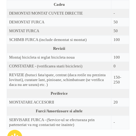
Cadru
DEMONTAT/MONTAT CUVETE DIRECTIE
-
DEMONTAT FURCA
50
MONTAT FURCA
50
SCHIMB FURCA (include demontat si montat)
100
Revizii
Montaj bicicleta si reglat bicicleta noua
100
CONSTATARE - (verificarea starii bicicletei)
0
REVIZIE (butuci fata/spate, centrat (daca rotile nu prezinta
150-
lovituri), curatare lant, pinioane, schimbatoare (se verifica
250
daca nu are uzura) etc. )
Periferice
MONTATARE ACCESORII
20
Furci/Amortizoare si altele
SERVISARE FURCA - (Service-ul se efectueaza prin
-
parteneriat va rog contactati-ne inainte)