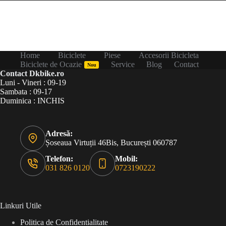
Home
Biciclete
Piese
Accesorii Bicicleta
Biciclete de Ocazie
Service
Blog
Contact
Nou
Contact Dkbike.ro
Luni - Vineri : 09-19
Sambata : 09-17
Duminica : INCHIS
Adresă:
Șoseaua Virtuții 46Bis, București 060787
Telefon:
Mobil:
031 826 0120
0723190222
Linkuri Utile
Politica de Confidentialitate