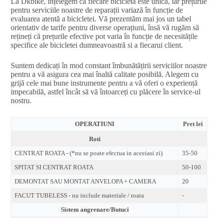
La Dkbike, înțelegem că fiecare bicicletă este unică, iar prețurile
pentru serviciile noastre de reparații variază în funcție de
evaluarea atentă a bicicletei. Vă prezentăm mai jos un tabel
orientativ de tarife pentru diverse operațiuni, însă vă rugăm să
rețineți că prețurile efective pot varia în funcție de necesitățile
specifice ale bicicletei dumneavoastră si a fiecarui client.
Suntem dedicați în mod constant îmbunătățirii serviciilor noastre
pentru a vă asigura cea mai înaltă calitate posibilă. Alegem cu
grijă cele mai bune instrumente pentru a vă oferi o experiență
impecabilă, astfel încât să vă întoarceți cu plăcere în service-ul
nostru.
OPERATIUNI
Pret lei
Roti
CENTRAT ROATA - (*nu se poate efectua in aceeiasi zi)
35-50
SPITAT SI CENTRAT ROATA
50-100
DEMONTAT SAU MONTAT ANVELOPA + CAMERA
20
FACUT TUBELESS - nu include materiale / roata
-
Sistem angrenare/Butuci