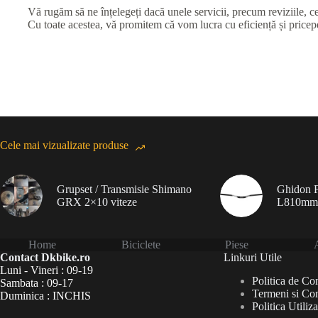
Vă rugăm să ne înțelegeți dacă unele servicii, precum reviziile, ce
Cu toate acestea, vă promitem că vom lucra cu eficiență și priceper
Cele mai vizualizate produse
Grupset / Transmisie Shimano
Ghidon F
GRX 2×10 viteze
L810mm
Home
Biciclete
Piese
A
Contact Dkbike.ro
Linkuri Utile
Luni - Vineri : 09-19
Politica de Con
Sambata : 09-17
Termeni si Con
Duminica : INCHIS
Politica Utiliz