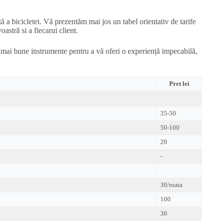
tă a bicicletei. Vă prezentăm mai jos un tabel orientativ de tarife
astră si a fiecarui client.
e mai bune instrumente pentru a vă oferi o experiență impecabilă,
Pret lei
35-50
50-100
20
-
30/roata
100
30