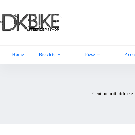
Sari
la
conținut
Home
Biciclete
Piese
Acces
Centrare roti biciclete