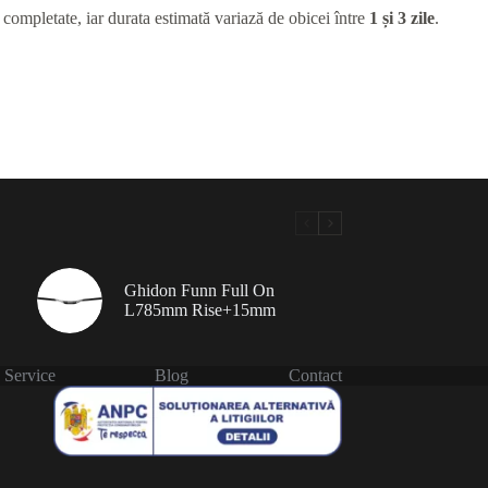
 completate, iar durata estimată variază de obicei între
1 și 3 zile
.
Ghidon Funn Full On
L785mm Rise+15mm
Service
Blog
Contact