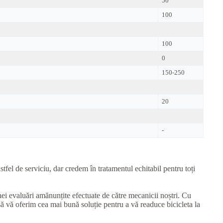
50
100
100
0
150-250
20
-
tfel de serviciu, dar credem în tratamentul echitabil pentru toți
unei evaluări amănunțite efectuate de către mecanicii noștri. Cu
să vă oferim cea mai bună soluție pentru a vă readuce bicicleta la