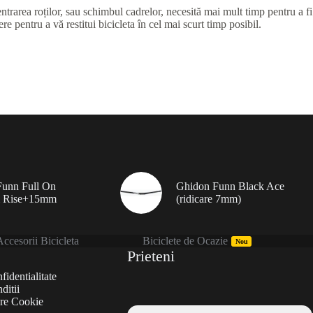
ntrarea roților, sau schimbul cadrelor, necesită mai mult timp pentru a fi
e pentru a vă restitui bicicleta în cel mai scurt timp posibil.
unn Full On
Ghidon Funn Black Ace
 Rise+15mm
(ridicare 7mm)
ccesorii Bicicleta
Biciclete de Ocazie
Nou
Prieteni
fidentialitate
ditii
are Cookie