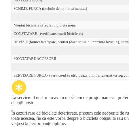
MONTAT FURCA
SCHIMB FURCA (include demontat si montat)
Montaj bicicleta si reglat bicicleta noua
CONSTATARE - (verificarea starii bicicletei)
REVIZIE (butuci fata/spate, centrat (daca rotile nu prezinta lovituri), curat
MONTATARE ACCESORII
SERVISARE FURCA - (Service-ul se efectueaza prin parteneriat va rog cont
La service-ul nostru nu avem un sistem de programare sau preferinț
clienții noștri.
În cazuri rare de biciclete deteriorate, precum cele acoperite de r
toate acestea, fie că este vorba despre o bicicletă obișnuită sau 
viață și la performanțe optime.