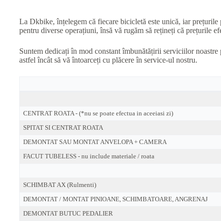
La Dkbike, înțelegem că fiecare bicicletă este unică, iar prețurile 
pentru diverse operațiuni, însă vă rugăm să rețineți că prețurile efe
Suntem dedicați în mod constant îmbunătățirii serviciilor noastre 
astfel încât să vă întoarceți cu plăcere în service-ul nostru.
CENTRAT ROATA - (*nu se poate efectua in aceeiasi zi)
SPITAT SI CENTRAT ROATA
DEMONTAT SAU MONTAT ANVELOPA + CAMERA
FACUT TUBELESS - nu include materiale / roata
SCHIMBAT AX (Rulmenti)
DEMONTAT / MONTAT PINIOANE, SCHIMBATOARE, ANGRENAJ
DEMONTAT BUTUC PEDALIER