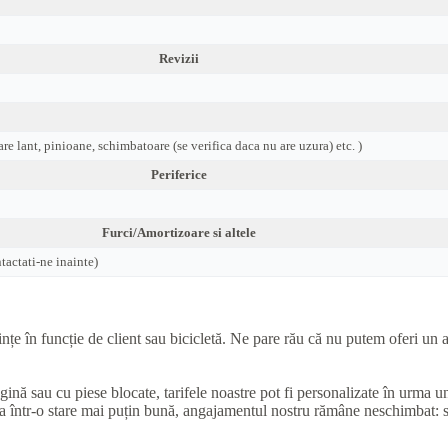
Revizii
are lant, pinioane, schimbatoare (se verifica daca nu are uzura) etc. )
Periferice
Furci/Amortizoare si altele
actati-ne inainte)
e în funcție de client sau bicicletă. Ne pare rău că nu putem oferi un as
ugină sau cu piese blocate, tarifele noastre pot fi personalizate în urma 
una într-o stare mai puțin bună, angajamentul nostru rămâne neschimbat: 